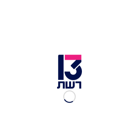
נועה תשבי זועמת: "טקס
האוסקר היה תצוגה גלויה של
שנאת יהודים"
איל טייב
|
11.03.2024
להביך את המפגינים
הפרו-פלסטינים: משאל הרחוב
של נועה תשבי
יוסף ישראל
|
23.01.2024
"זה המקום הכי נכון להיות בו":
נועה תשבי בביקור מולדת
נגה ניר נאמן
|
30.12.2023
נועה תשבי: "חלק מיהודי
ארה"ב חווים אנטישמיות של
שנאה עצמית"
רשת 13
|
28.12.2023