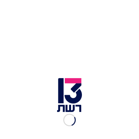
הקומיקאי והבמאי ראמי יוסף עונד את הסיכה האדומה | צילום:
רויטרס
את הסיכה האדומה ענדו גם המועמדים ראמי יוסוף,