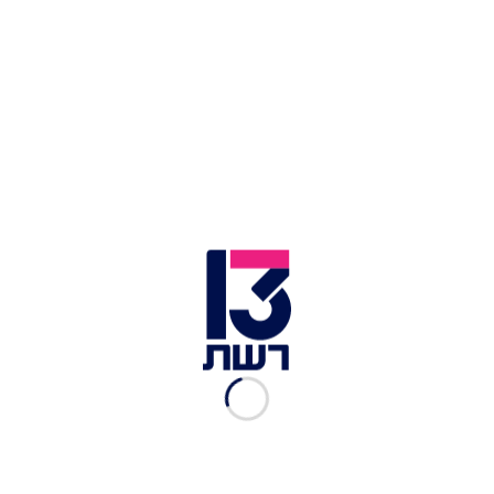
צילום תמונה ראשית: אינסטגרם, רפי דלויה, ארז דן, יח"צ
זמן צפייה: 02:40
ב-77 שנות קיום המדינה שלנו, אינספור סלבס זכו
למעמד הכבוד של הדלקת משואה בטקס המסורתי
בהר הרצל על תרומתם למדינה. כמו בכל שנה, גם
הפעם מעט לפני יום העצמאות עלו לכותרות האנשים
שנבחרו השנה לקחת חלק באירוע ואלו שהעדיפו שלא.
הבולטת מביניהם היא
דנה אינטרנשיונל
, שתשיא
משואה אחרי שרק בשנה שעברה
ביקרה את עברי
לידר על השתתפותו בטקס
.