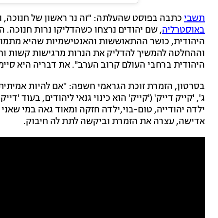
תשבי
כתבה בפוסט שהעלתה: "זה נר ראשון של חנוכה, ו
באוסטרליה
, שם יהודים נרצחו כשהדליקו נרות חנוכה. הע
היהודית, כושר ההתאוששות והאנטישמיות שהיא מתמוד
וההחלטה להמשיך להדליק את הנרות מרגישות קשות וחש
היהודית ברחבי העולם קרוב הערב". את דבריה היא סיימ
בסרטון, הזמרת זוכת הגראמי חשפה: "אם להיות אמיתית,
ג', 'קייק דייק' ('קייק' הוא כינוי גנאי ליהודים, בעוד 'דיי
ילדה יהודייה, טום-בוי,ילדה חזקה ומאוד גאה במי שאני
אדישה, עצרה את הזמרת וביקשה לתת לה חיבוק.