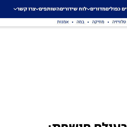
.
Application error: a clien
ים כפולים
מדורים
לוח שידורים
השותפים
צרו קשר
טלוויזיה
מוזיקה
במה
אמנות