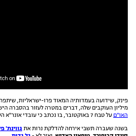
מיליון העוקבים שלה, דברים במטרה לעזור בהסברה היש
האו"ם
על טבח 7 באוקטובר, בו נכתב כי עובדי אונר"א השתתפו באירוע.
בשנה שעברה תשבי אירחה להדלקת נרות את
גווינת' פ
סינדי קרופורד
,
טיפאני
האדיש
, ואיך לא -
גל גדות
.