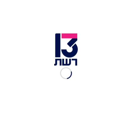
אין לנו בעיה לראות אותך כמה פעמים. נועה תשבי (צילום: שוקה
כהן)
תשבי, שלא מפחדת להביע את דעתה ברשתות
החברתיות נחשבת לאחת השגרירות הגדולות של