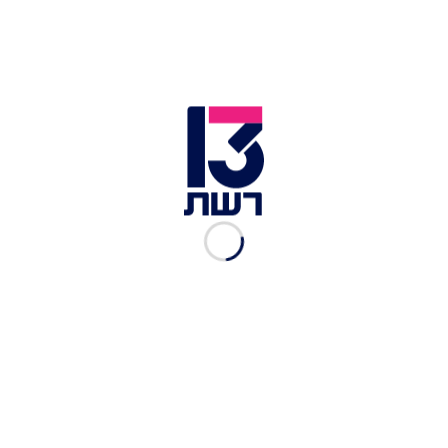
לקראת סיום זכתה תשבי להפתעה מיוחדת עם
תמונות ילדות של בן זוגה רוס, והאחיות שלה איריס
ותום תשבי.