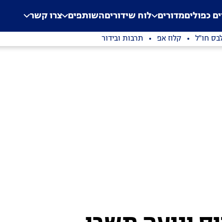
.
Application error: a clien
ים כפולים
מדורים
לוח שידורים
השותפים
צרו קשר
בס חו"ל
קלוז אפ
תרבות ובידור