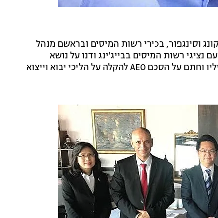
קונג וסינגפור, בכירי רשות המיסים ובראשם מנהל
ם נציגי רשות המיסים בבייג'ינג ודנו על נושא
חילופי מידע פיננסי. בנוסף נפגש ראש מנהל המכס מקביליו וחתם על הסכם AEO להקלה על הליכי יבוא וייצוא