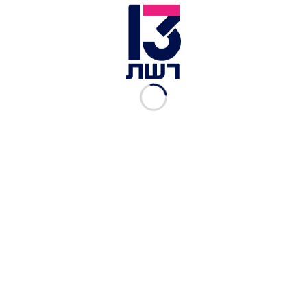
ולעבודה
עוד ברשת תרבות ובידור:
הזוגות הגאים שהכי היינו רוצים שיאמצו אותנו
לביונסה יש בובת שעווה חדשה ומפחידה
כרטיס זוגי: האם "זוג יונים" הוא באמת כזה סקסי?