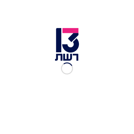
לבית המשפחה
אור הלר
|
08.11.2025
צה"ל: אין מידע שגופתו של
הדר גולדין נמצאת במנהרה
ברפיח
אור הלר
|
05.11.2025
מתן מחכה להדר, כבר 11 שנה:
"זוכר אותו כל יום, זמן בלתי
נתפס"
כרמל לוצאטי
|
12.07.2025
לאה גולדין במסר למשפחות
השבויים: "זה לא ייפתר ביום
אחד"
הילה קורח
|
08.10.2023
האם מדינת ישראל עושה
מספיק כדי להשיב את גופתו
של הדר גולדין?
העולם הבוקר
|
01.08.2023