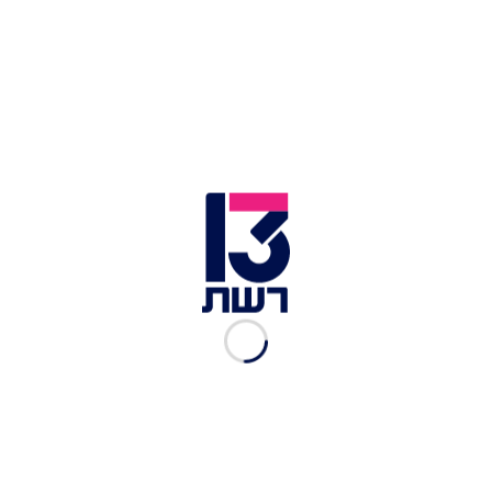
בתוך כך, בכירים בצבא אמרו כי "הרמטכ"ל הנחה
במספר פורומים מבצעיים השבוע כי על פיקוד הדרום
לחסל את כלל כיסי הטרור והמחבלים החיים
בתת-קרקע, בדגש על מרחב רפיח. הרמטכ"ל קבע
באופן חד-משמעי כי אין לקדם כל נסיגה של מחבלים.
במידה ויוחלט לקדם את הנושא יש לבחון זאת רק אם
יתממשו תנאים להשבת שבויים ונעדרים. צה"ל ימשיך
לפעול בכלל המאמצים להשבת החטופים החללים
מרצועת עזה, לצד המשך המערכה למיטוט שלטון
חמאס".