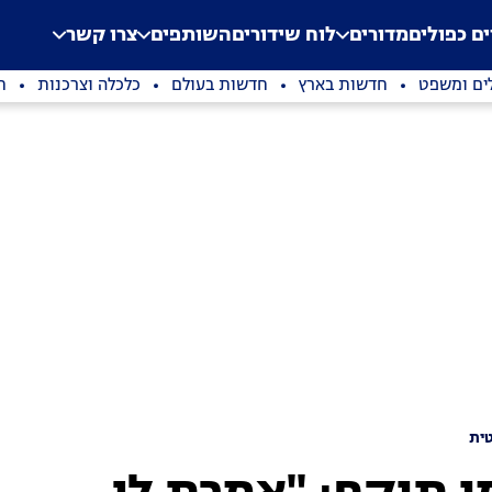
.
Application error: a clien
ים כפולים
מדורים
לוח שידורים
השותפים
צרו קשר
ים ומשפט
חדשות בארץ
חדשות בעולם
כלכלה וצרכנות
ת
ית