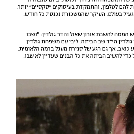
ב של המשפחה הזו בדרך לכנסת. ביום שנבחרת -
להם לטלפון, והתמקדת בעיסוקים ״סקסיים״ יותר.
געיל בעולם. העיקר שהמשכורת נכנסת כל חודש.
 המטה להשבת אורון שאול והדר גולדין: "ושבו
 ותפילה הדר גולדין הי״ד שב הביתה. ליבי עם משפחת גולדין
 כואב, אך גם רגע של סגירת מעגל ברמה הלאומית.
 כדי להשיב הביתה את כל הבנים שעדיין לא שבו.