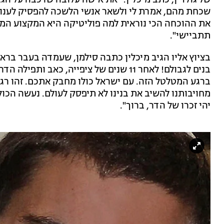
של גולדין, כתב מיכלין: "את אישה עלובה שרכבה על הג
שכחת מהם, אמרת לי ולשאר אנשי הלשכה להפסיק לענות 
את ההוכחה הכי נוראית למה פוליטיקה היא המקצוע המ
תתביישי".
בציוץ אליו הגיב מיכלין כתבה סילמן, שעמדה בעבר בראש
בנים לגבולם! לאחר 11 שנים של ציפייה, כאב
ברגע המטלטל הזה. עם ישראל כולו מחבק אתכם. זהו רגע
מחויבותנו להשיב את בנינו לא תיפסק לעולם. נעשה הכול
יהי זכרו של הדר, ברוך".