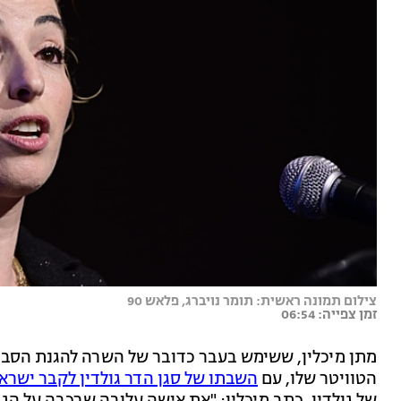
צילום תמונה ראשית: תומר נויברג, פלאש 90
זמן צפייה: 06:54
מתן מיכלין, ששימש בעבר כדובר של השרה להגנת הסביב
הטוויטר שלו, עם
השבתו של סגן הדר גולדין לקבר ישרא