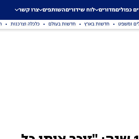
.
Application error: a clien
ים כפולים
מדורים
לוח שידורים
השותפים
צרו קשר
ים ומשפט
חדשות בארץ
חדשות בעולם
כלכלה וצרכנות
ת