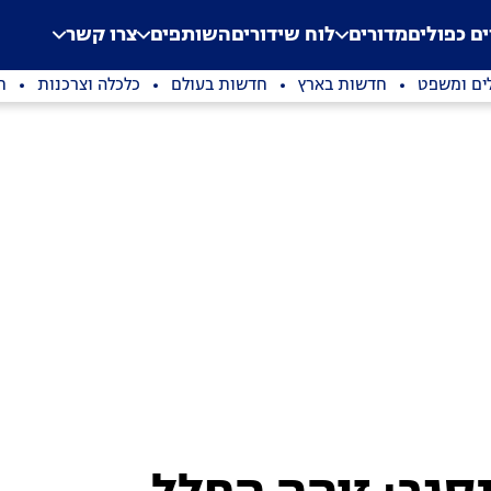
.
Application error: a clien
ים כפולים
מדורים
לוח שידורים
השותפים
צרו קשר
ים ומשפט
חדשות בארץ
חדשות בעולם
כלכלה וצרכנות
ת