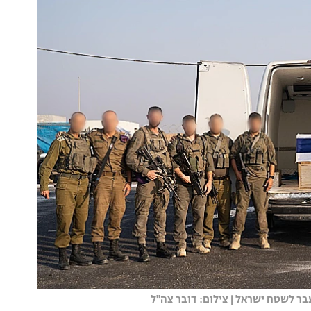
בר לשטח ישראל | צילום: דובר צה"ל