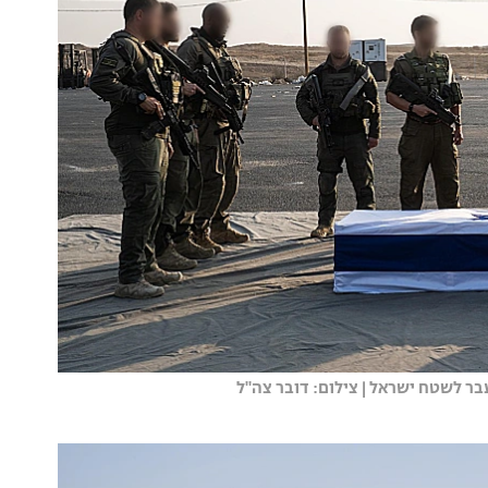
בר לשטח ישראל | צילום: דובר צה"ל