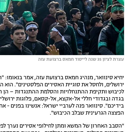
עצרת לציון 35 שנה לייסוד חמאס ברצועת עזה
יחיא סינוואר, מנהיג חמאס ברצועת עזה, אמר בנאומו: 
ירושלים, ולחסל את סוגיית האסירים הפלסטינים". הוא הו
לכיבוש ותקיפת ההתנחלויות והסלמת ההתנגדות – הן ה
בגדה ובגדודי חללי אל-אקצא, אל-קסאם, פלוגות ירושלים
בידיכם". סינוואר פנה לערביי ישראל: אנשינו בפנים - א
הפצצה הגרעינית שבלב הכיבוש".
"הסבב האחרון של המשא ומתן לחילופי אסירים נערך לפנ