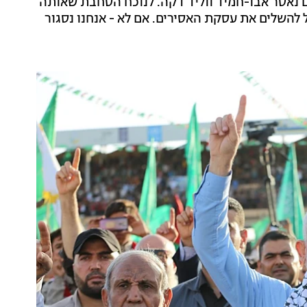
 נאסר אבו-חמיד ווליד דקה. לנוכח הסחבת שאותה
בל להשלים את עסקת האסירים. אם לא - אנחנו נסגור