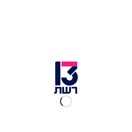
נראה מבוהל וכפות בסרטון
משבי החמאס
תמר איש שלום
|
18.10.2023
אליהו ואביו אריה נעדרים: "אף
אחד לא מדבר על חוף זיקים"
תמר איש שלום
|
18.10.2023
חפ"ק סמאו"ג 80 שנלחם
שעות ארוכות בסופה: "נמשיך
להיכנס בהם"
תמר איש שלום
|
13.10.2023
"לקחתי את הנשק ויצאתי":
מוטי יצא להציל את בתו
מקיבוץ סופה
תמר איש שלום
|
10.10.2023
נדב עדיין נעדר: "היינו בכל
בי"ח בארץ אבל לא מצאתי
כלום"