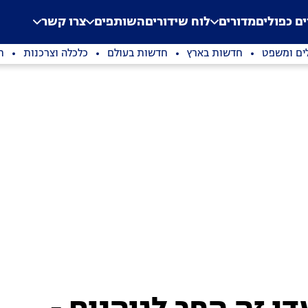
.
Application error: a clien
ים כפולים
מדורים
לוח שידורים
השותפים
צרו קשר
ים ומשפט
חדשות בארץ
חדשות בעולם
כלכלה וצרכנות
ת