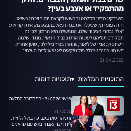
שרים בבתי העלמין הצבאיים: חלק
מהתפקיד או אצבע בעין?
כשברקע הדיון מתלהט והחשש לקראת יום הזיכרון בשיאו,
ורדה פומרנץ, ששכלה את בנה דניאל במבצע צוק איתן קוראת:
"אלה נבחרי הציבור שלנו, הממשלה היא הריבון ולכן זה
תפקידם ועליהם לעשות אותו בכבוד הראוי". מנגד, שלמה
וישינסקי, אביו של ליאור, שנהרג בציר פילדלפי, טוען אחרת:
"יש משפחות שבגלל פוליטיקאים לא יגיעו לבית העלמין"
21.04.2023
התוכניות המלאות
תוכניות דומות
שישי 31.07.26 - המהדורה המלאה
31.7.2026
נתניהו יטוס בשבוע הבא להלוויית
לינדזי גרהאם וייפגש עם טראמפ