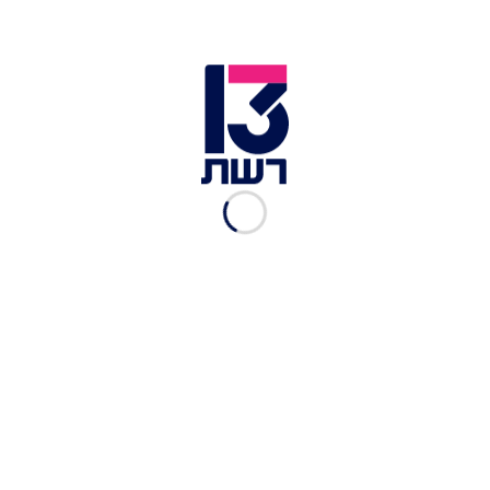
הנהלת קניון התקינה תאי
שירותים שהופכים שקופים
כשמישהו מעשן
מערכת ביזאר
|
07.01, 15:05
תת-אדמירל בדימוס: "עב"מים
הם סכנה לביטחון הימי של
ארה"ב"
מערכת ביזאר
|
27.10.2025
תיזהרו מהאושפיזין: סיפורי
האירוח הכי מזעזעים שתשמעו
מערכת ביזאר
|
05.10.2025
מאות עכבישים השתתפו
בטקס הזדווגות והבהילו את
התושבים
העולם הבוקר
|
03.02.2025
צפו: פתחה את הדלת וציפתה
לה הפתעה מפחידה