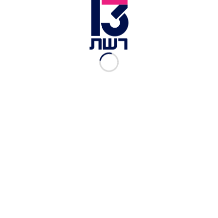
כתבות נוספות ממדור ביזאר:
לא מוותר בקלות: הדוב שהשתלט על הבית וגורש
מצא לעצמו מארח חדש
אישה מטורקיה טוענת: "דונלד טראמפ הוא האבא
הביולוגי שלי"
אחרי 70 שנה: המוזיאון ערך בדיקה שגרתית - וגילה
טעות ענקית
Poke Court was robbed at gun point during our
top loader decorating event
pic.twitter.com/6HSewMcHq7
January
— AlcremieSundae (@alcremiesundae)
15, 2026
"זה שובר את ליבי לראות דבר כה מחמם לב כמו אהבה
לקלפי פוקימון הופך לאירוע מבעית שכזה", אמרה