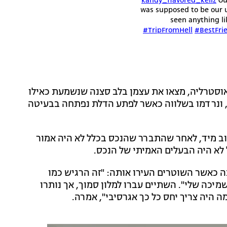
Our
was supposed to be our u
seen anything li
#TripFromHell
#BestFri
אוסטרליה, מצאו את עצמן בלב סצנה שנשמעת כאילו
הן שכרו דירת Airbnb בקליפורניה, ונרדמו בשלווה כאשר לפתע הדלת נפתחה בבעיטה
לארוז את חפציהן בתוך 10 דקות ולעזוב מיד, לאחר שהתברר שהנכס בכלל לא היה אמור
לא היה הבעלים האמיתי של הנכס.
ה כאשר השוטרים העירו אותה: "זה הרגיש כמו
מיכה שלי". השתיים עברו למלון סמוך, אך נותרו
ה היה צריך יחס כל כך אגרסיבי", אמרה.