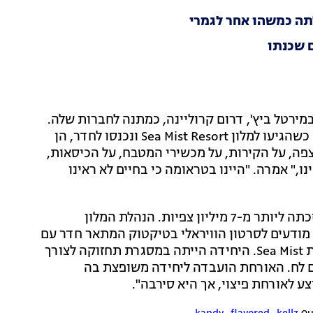
תה כמשהו אחר לגמרי
מירטל ביץ', דרום קרוליינה, כמתנה לחברות שלה.
אך, מה שהתחיל כחלום הפך במהירות לטיול מהגיהינום. כשהגיעו למלון Sea Mist Resort ונכנסו לחדר, הן
פה, על הקירות, על מכשירי המטבח, על הכיסאות,
ו," אמרה. "היינו בטראומה כי בחיים לא ראינו
קלי העלתה סרטון לטיקטוק בו היא תיעדה את המפגע וזכתה ליותר מ-7 מיליון צפיות. הנהלת המלון
 מודעים לסרטון הוויראלי בטיקטוק המתאר חדר עם
עובש. יחידה זו מנוהלת על ידי sea Mist, אך אינה בבעלות Sea Mist. היחידה הייתה במסגרת תחזוקה לצורך
ם לח. האורחת הועבדה ליחידה משופצת בה
ע לאורחת פיצוי, אך היא סירבה".