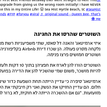
 First Best Friends Getaway Ever went straight to Hell! This
@kandy_flavored_kellz
pgrade from giving us the wrong room initially! I have NEVER
ke this in my Entire Life! 😤 Sea Mist Myrtle Beach, SC
#SeaMist
ends
#FYP
#foryou
#viral
♬ original sound - Queen Bee, That’s
Me 🐝
השוטרים שהרסו את החגיגה
איזי ארמיטאג' והאנה דל סאסו, שתי משפיעניות רשת מ
נלקחה מסרט פעולה. 
ושוטרים חמושים פרצו פנימה.
השוטרים הורו להן 
להיות מושכר, משום שמי שהשכיר להן את הדירה בפועל 
ארמיטאג' סיפרה כי עדיין הייתה תחת השפעת כדור שינ
חלום. הם עדיין החזיקו את הנשק ואני רק חיבקתי את הש
מזועזעות. "גם אם ההשכרה הייתה לא חוקית, לא ברור למ