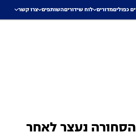
.
Application error: a clien
ים כפולים
מדורים
לוח שידורים
השותפים
צרו קשר
הסחורה נעצר לאחר