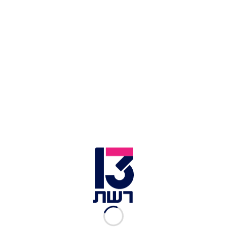
צילום תמונה ראשית: Shutterstock
זמן צפייה: 01:49
כולנו, כמו כל בני האדם, צריכים מתישהו להתפנות
לשירותים - כן, גם במהלך הטיסה. מחקר חדש
שפורסם בנושא אולי יגרום לנו לחשוב שנית לפני
שאנחנו פותחים את הברז בתא השירותים במטוס.
במחקר חדש ונרחב של המרכז האמריקאי למזון
כתרופה ואריכות ימים שבדק 35 אלף תאי שירותים
במטוסים, נחשף כי בלא פחות מ-1,000 מתוכם נמצא
זיהום משמעותי במי הכיור. מה הסיבה לכך?
כתבות נוספות ממדור ביזאר:
לזה לא ציפינו: פומות החלו לצוד פינגווינים - והסיבה