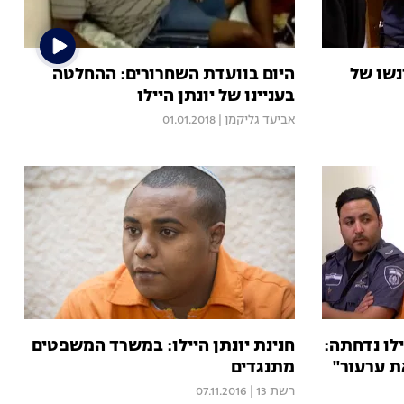
נשו של
היום בוועדת השחרורים: ההחלטה
בעניינו של יונתן היילו
אביעד גליקמן
|
01.01.2018
לו נדחתה:
חנינת יונתן היילו: במשרד המשפטים
ת ערעור"
מתנגדים
רשת 13
|
07.11.2016