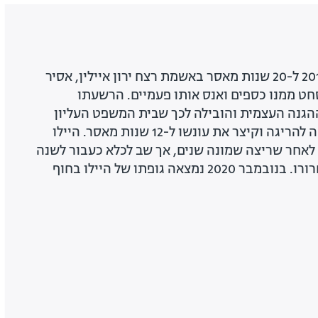
תושב נתניה שנשפט ב-2013 ל-20 שנות מאסר באשמת רצח ירון איילין, אסיר
ט ממנו כספים ואנס אותו פעמיים. הרשעתו
הגנה העצמית והובילה לכך שבית המשפט העליון
שינה ב-2016 את ההרשעה להריגה וקיצר את עונשו ל-12 שנות מאסר. היילו
השתחרר מהכלא ב-2018 לאחר שריצה שמונה שנים, אך שב לכלא כעבור לשנה
לאחר שהפר את תנאי שחרורו. בנובמבר 2020 נמצאה גופתו של היילו בחוף