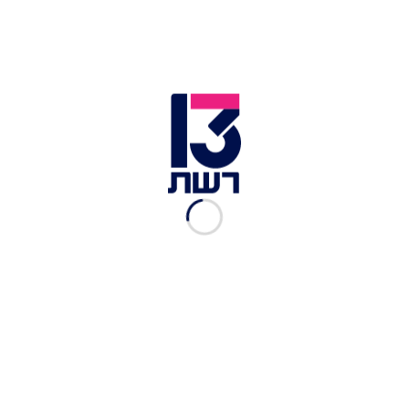
האזרחות"
מערכת תרבות ובידור
|
24.10.2023
הת'רדס הגדול: זה הבית
החדש של הדיירים הישנים
בר יעקב
|
20.07.2023
מה עומד מאחורי תעודות
הזהות של הזוכים הגדולים?
לירון אשקורי
|
30.05.2023
הפחד הגדול של כל מתמודד:
כך תשרדו את ההדחה
הראשונה
לירון אשקורי
|
28.05.2023
בחנו את עצמכם: קרה או לא
קרה בסלון בית "האח הגדול"?
האח הגדול
|
21.05.2023