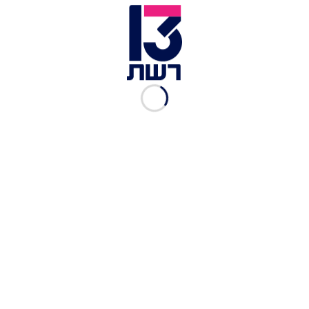
רועי לולו הרגיש בנוח בבית כבר מההתחלה. החל
מההערה השנויה במחלוקת שזרק לטיטי ועד לפרשת
"האישה הפשוטה" מול מירי כהן - רועי נכנס לבית
"האח הגדול" על 100 קמ"ש. יש שיגידו שזה מה
שהוביל להדחתו. מי שלא למדה מהמקרה היא רחל
בורטה שבזמן השהות הקצרה שלה בבית הספיקה
לזרוק לעבר ריוואה "תחזרי אל הכפר" ואף ללכלך על
טליה, שלימים הפכה למנצחת הגדולה של העונה.