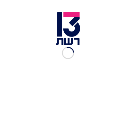
איתמר שוורץ
|
26.05.2022
נגעו לנו בלב: הרגעים שגרמו
לנו להתאהב בדיירים של
העונה
רשת 13
|
31.08.2021
מפצחי האגוזים: הארועים
הבולטים שהשאירו אחריהם
מטבעות לשון
האח הגדול
|
28.08.2021
רועי יוצא מהבית ומבהיר: "אני
יכול להבין את מירי, גם אני
באתי ממקום מאוד פשוט"
האח הגדול
|
22.07.2021
עכשיו תורכם: מבחן
הסוציומטרי של האח הגדול
האח הגדול
|
22.07.2021