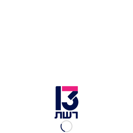
התקשרתי לאחותי, נכנסתי ללחץ, לא ידעתי מה
לעשות. אחרי 7 באוקטובר, אני בחורה, ואני גרה לבד,
זה עוד יותר הפחיד אותי".