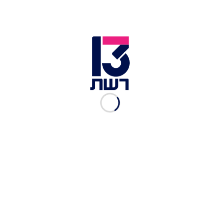
את ג'וזי. השניים התקרבו זה לזו בבית מאוד וניהלו
משהו קצרצר שלדעתנו אפילו הם לא יודעים להגדיר.
ג'וזי זירה ונועה יונני | צילום: צילום מסך
אביבית בר זוהר ואביב זילבר