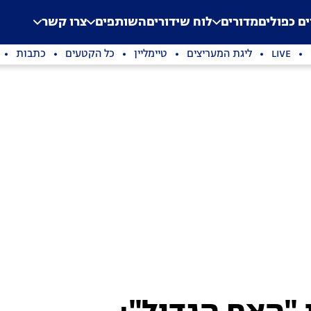
.
Application error: a clien
ים כפולים
מדורים
לוח שידורים
השותפים
צרו קשר
LIVE
ליגת המעריצים
טיימליין
כל הקטעים
כתבות