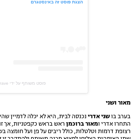
הצגת פוסט זה באינסטגרם
פוסט משותף על ידי ‏‎Crave‎‏ (@‏‎cravecanada‎‏)
מאור ושני
בערב בו
שני אדרי
נכנסה לבית, היא לא יכלה לדמיין שהי
התחרו אדרי ו
מאור ברוכמן
ראש בראש כקפטניות, אך זו
רצופת דרמות וטלטלות, כולל ריבים על פן ועל חומצה בש
שתי האימהות הצליחו למצוא מכנה משותף ולהתקרב זו לז