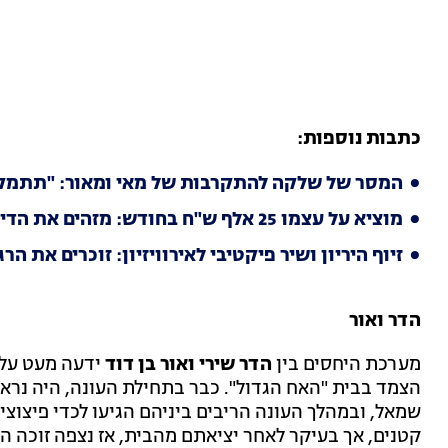
כתבות נוספות:
המסר של שלקה להתקרבות של מאי ומאור: "תתמקד
מוציא על עצמו 25 אלף ש"ח בחודש: מזהים את הדייר שייכנס לבית "האח הגדול"?
זיוף היריון ושיר פיקטיבי לאירוויזיון: זוכרים את 
הדר ואור
מערכת היחסים בין
הדר שירי ואור בן דוד
ידעה מעט עלי
הצמד בבית "האח הגדול". כבר בתחילת העונה, היה נרא
שמאל, ובמהלך העונה הריבים ביניהם הגיעו לכדי פיצוצי
קטנים, אך בעיקר לאחר יציאתם מהבית, אז נצפה זוכה ה