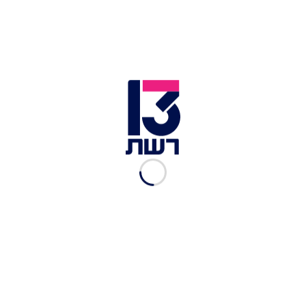
לא צפוי: אור בן דוד חושף את
המהלך הבא שלו
רון פינקלשטיין
|
15.10.2025
אור בן דוד מתוודה: "עובר
תקופה מטלטלת בחיי"
רון פינקלשטיין
|
09.10.2025
הסלבס מבקשים סליחה - החל
מהקהילה הלהט"בקית ועד
אלוהים
רון פינקלשטיין
|
30.09.2025
זוכה הריאליטי שרוצה לרדת
במשקל, והכוכב שחושב שהוא
מושלם
רון פינקלשטיין
|
21.09.2025
"הולכים לשנוא אותי על זה":