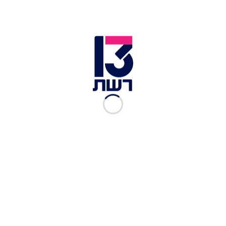
בקשת המשטרה נדחתה:
אסנהיים לא ימסור את גלם
הריאיון עם פלדשטיין
אביעד גליקמן
|
20.05, 17:30
פרשת "הפגישה הלילית":
החוקרים מנסים לתאם מועד
לעדות נתניהו
אלי סניור
|
23.04, 20:25
השר סער נפגש עם הנציב -
כדי לשכנע אותו לא להשעות
את ברוורמן
אביעד גליקמן
|
17.03, 18:25
המלצת אגף המשמעת:
להשעות את ברוורמן מכל
תפקיד בשירות הציבורי
אביעד גליקמן
|
15.03, 17:19