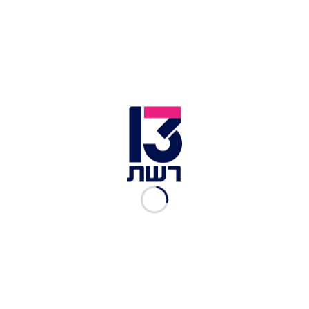
במערכת אכיפת החוק מדגישים כי העדות נדרשת
לצורך סגירת קצוות בפרשה, אך מבהירים כי לא
יאפשרו גרירת זמן ממושכת. על-פי גורמים המעורים
בפרטים, בכוונת המשטרה לסכם את התיק ולהעבירו
לבחינת הפרקליטות בזמן הקרוב.
אם לא יתואם תאריך למסירת העדות בטווח הזמן
המיידי, החוקרים צפויים לסיים את מלאכתם ולהגיש
את ממצאיהם גם ללא גרסתו של ראש הממשלה.