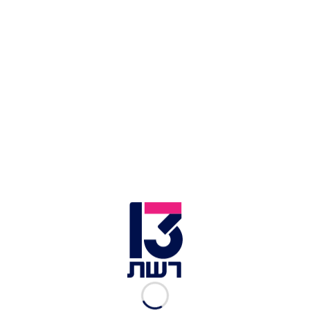
המלחמה. על פי המסתמן, רק לאחר שתיגבה עדותו
של נתניהו, יזומן אוריך לחקירה נוספת שתחתום את
סבב הפעולות הנוכחי.
יונתן אוריך בבית המשפט | צילום: יונתן שאול, פלאש 90