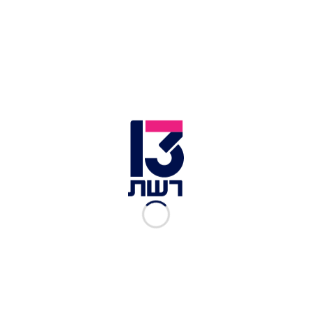
בתוך כך, בית המשפט המחוזי בלוד
קיבל הבוקר את
ערר המשטרה
והורה להאריך את התנאים המגבילים
נגד ראש הסגל של ראש הממשלה, צחי ברוורמן, עד
לדיון שיתקיים מחר. ההחלטה התקבלה בצל עימות
משפטי יוצא דופן וביקורת הדדית חריפה בין נשיא
בית משפט השלום, השופט מנחם מזרחי, לבין שופט
המחוזי מיכאל קרשן.