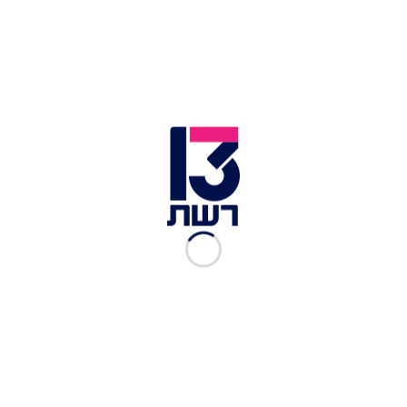
מוריה אסרף
|
06.04.2024
אמסלם תקף את היועמ"שית:
"אויבת העם"; נתניהו:
"מסיתים נגדי"
מוריה אסרף
|
05.04.2024
בג"ץ ביטל את פיטורי יו"ר
הדואר: "הופעלו לחצים בלתי
חוקיים"
אביעד גליקמן
|
07.03.2024
אמסלם על סערת ההופעה של
פרץ: "לאביב גפן לא הייתם
עושים את זה"
מיכל דאבי
|
06.03.2024
קרב צרחות בין גוטליב
לאמסלם: "מריחים את הוודקה
עד כאן"
ליאור קינן
|
05.02.2024