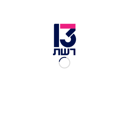
איזה סיפור מספר אבי גבאי
לחנוך דאום לפני השינה?
רשת 13
|
18.03.2019
המתנחל, עונה 3, פרק 1: איילת
שקד
רשת 13
|
12.03.2019
"המתנחל": ביבי בצל ירוק,
שרה תירס ובנט תפוז
רשת 13
|
12.03.2019
מסע הבחירות של חנוך דאום
מתחיל
רשת 13
|
11.03.2019