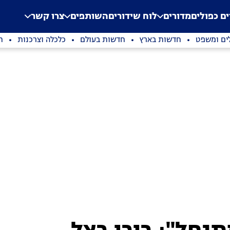
.
Application error: a clien
ים כפולים
מדורים
לוח שידורים
השותפים
צרו קשר
ים ומשפט
חדשות בארץ
חדשות בעולם
כלכלה וצרכנות
ת