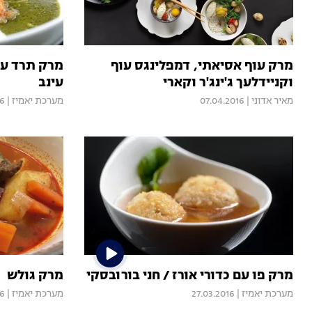
מרק עוף אסיאתי, דמפלינגס עוף
מרק תרד עם
וקניידלעך ג'ינג'ר וקארי
עינב
מאיר אדוני
|
07.04.2016
מערכת יאמיז
|
16
מרק פו עם כדורי אורז / חני בורובסקי
מרק גולש
מערכת יאמיז
|
27.03.2016
מערכת יאמיז
|
16