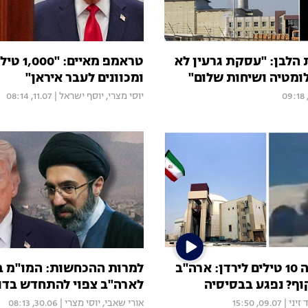
 הלבן: "עסקת גרעין לא
טראמפ מאיי
ומטיה ושיחות שלום"
ומכוונים לעבר איראן"
יוסי מצרי
,
יוסף ישראל
|
11.07, 08:14
איראן שיגרה 10 טילים לירדן: ארה"ב
למרות ההכחשות: המו"מ בי
ף? נפגע בבסיסיה
לארה"ב צפוי להתחדש בדו
זיני
|
09.07, 15:50
אורי שאבי
,
יוסי מצרי
|
30.06, 08:13