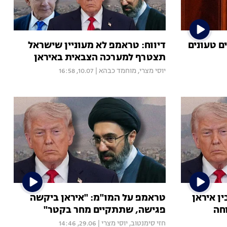
ם: "1,000 טילים טעונים
דיווח: טראמפ לא מעוניין שישראל
תצטרף למערכה הצבאית באיראן
יוסי מצרי
,
מוחמד כבהא
|
10.07, 16:58
ן איראן
טראמפ על המו"מ: "איראן ביקשה
חה
פגישה, שתתקיים מחר בקטר"
חזי סימנטוב
,
יוסי מצרי
|
29.06, 14:46