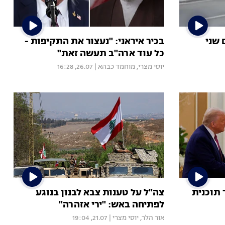
 שני
בכיר איראני: "נעצור את התקיפות -
כל עוד ארה"ב תעשה זאת"
יוסי מצרי
,
מוחמד כבהא
|
26.07, 16:28
תוכנית
צה"ל על טענות צבא לבנון בנוגע
לפתיחה באש: "ירי אזהרה"
אור הלר
,
יוסי מצרי
|
21.07, 19:04