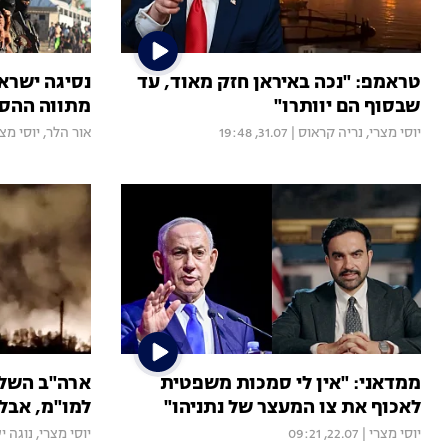
טראמפ: "נכה באיראן חזק מאוד, עד
נסיגה ישרא
שבסוף הם יוותרו"
מתווה ההס
יוסי מצרי
,
נריה קראוס
|
31.07, 19:48
אור הלר
,
יוסי מצ
ממדאני: "אין לי סמכות משפטית
ארה"ב השלי
לאכוף את צו המעצר של נתניהו"
למו"מ, אבל 
יוסי מצרי
|
22.07, 09:21
יוסי מצרי
,
נוגה י