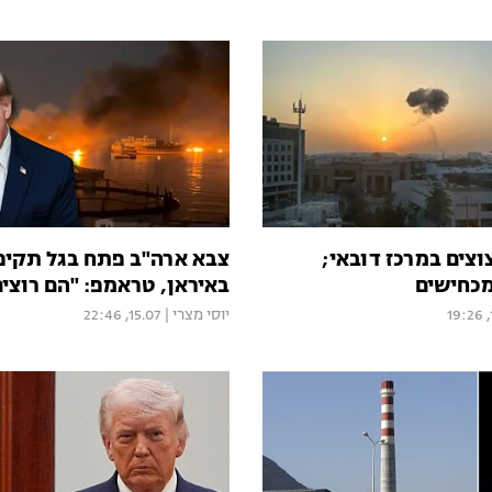
צוצים במרכז דובאי;
צבא ארה"ב פתח בגל תקיפ
מכחישים
באיראן, טראמפ: "הם רוצי
יוסי מצרי
|
15.07, 22:46