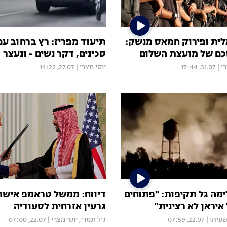
לית ופירוק חמאס מנשק:
תיעוד מפריז: רץ ברחוב עם
כם של מועצת השלום
סכינים, דקר נשים - ונעצר
רי
|
31.07, 17:44
יוסי מצרי
|
27.07, 14:22
מה גל תקיפות: "פתוחים
דיווח: ממשל טראמפ אישר 
איראן לא רצינית"
גרעין אזרחית לסעודיה
שעיהו
|
22.07, 07:59
גיל תמרי
,
יוסי מצרי
|
22.07, 07:00