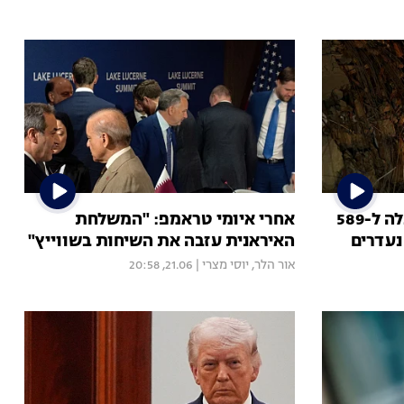
רעש האדמה בוונצואלה: עלה ל-589
אחרי איומי טראמפ: "המשלחת
נעדרים
האיראנית עזבה את השיחות בשווייץ"
אור הלר
,
יוסי מצרי
|
21.06, 20:58