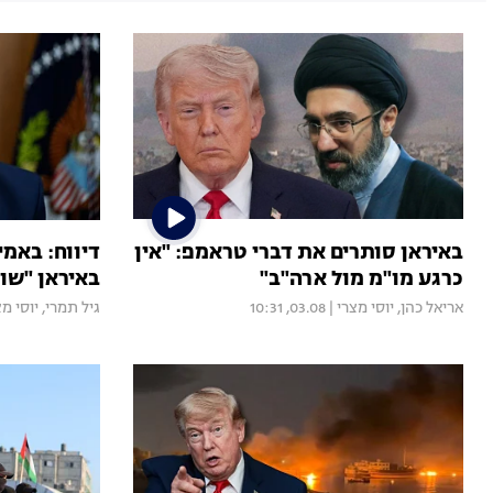
באיראן סותרים את דברי טראמפ: "אין
דיווח: באמי
כרגע מו"מ מול ארה"ב"
באיראן "שו
אריאל כהן
,
יוסי מצרי
|
03.08, 10:31
גיל תמרי
,
יוסי מצ