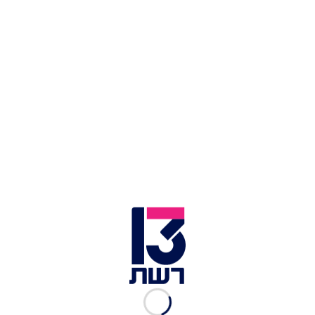
ד"ר מוטי לוי
|
24.10.2023
כשמטופל רואה איך החרדה
משפיעה על הגוף שלו הוא ישר
מתחיל להירגע
רשת 13
|
23.10.2023
"ולפעמים, גם בכי טוב יכול
לעזור": וזה ממש בסדר!
ד"ר יעל שפירא
|
23.10.2023
חרדה על פי תפיסת העולם של
הרפואה הסינית ואיך "יוצאים
מהלופ"
אלעד יצחקוב, מטפל ברפואה סינית ויפנית
|
23.10.2023
לגזור ולשמור: טיפים להורדת
מפלס הלחץ והחרדה
אסף עזרא-יעל | Dip. CM
|
23.10.2023