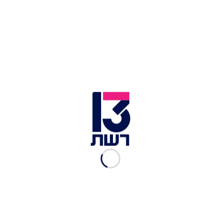
תיעוד: שוטר בועט בראשו של
אוהד מכבי חיפה; מח"ש
תבדוק
אלי סניור
|
16.12.2024
תושב הצפון חשוד שריגל
לאיראן: "קיבל אלפי דולרים
בתמורה"
אור הלר
|
09.12.2024
הסדר טיעון בפרשת מותו של
יואל להנגהל: ליעד אדרי לא
יואשם ברצח
אביעד גליקמן
|
14.03.2024
אלסטום, אלקטרה ומנרב זכו
במכרז להקמת קו הרכבת
הקלה בצפון
חדשות 13
|
19.02.2024