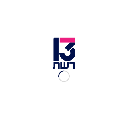
פרסום ראשון: הקמפיין
הראשון והמפתיע שקטף ארז
מוגרבי
רון פינקלשטיין
|
09.09.2025
"פשוט התאכזבתי ממנה":
מוגרבי פותח על היחסים
המורכבים
זואי וגנר
|
04.09.2025
מה קורה פה? VOD | פרק 11:
יוסי בובליל בריאיון ראשון
רשת 13
|
02.09.2025
היה עושה את זה אחרת? ארז
מוגרבי עונה על הכול
העולם הבוקר
|
31.08.2025