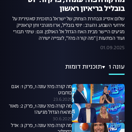
מה קורה פה? עונה 1, פרק 11: יוסי
בובליל בריאיון ראשון
שלום אסייג ונבחרת הצחוק של ישראל בתוכנית סאטירית על
אירועי השבוע. והערב: יוסי בובליל, ארז מוגרבי וחן קראוניק
מגיעים היישר מבית האח הגדול אל האולפן. וגם: שימי תבורי
ועוד הפתעות | "מה קורה פה?", לצפייה ישירה
01.09.2025
עונה 1
תוכניות דומות
מה קורה פה? עונה 1, פרק 1: אגם
בוחבוט
23.6.2025
מה קורה פה? עונה 1, פרק 2: מאור
מהאח הגדול מגיעה!
30.6.2025
מה קורה פה? עונה 1, פרק 3: אדל