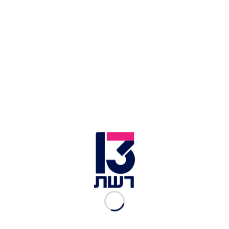
מתוך הסטורי של שלקה | צילום: אינסטגרם
היא המשיכה לאחר מכן כשתיעדה את עצמה בסרטון
חדש, עליו כתבה: "אני לא מאמינה שמוגרבי הודח,