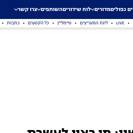
.
Application error: a clien
ים כפולים
מדורים
לוח שידורים
השותפים
צרו קשר
LIVE
ליגת המעריצים
טיימליין
כל הקטעים
כתבות