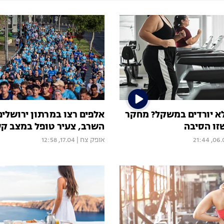
א יורדים במשקל? מחקר
אלפים רצו במרתון ירושלים
זו הסיבה
השרב, צעיר טופל במצב קשה ו-
06.05, 2
אופק צח
|
17.04, 12:58