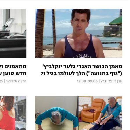
מאמן הכושר האגדי גלעד ינקלביץ'
מתאמנים ול
("גוף בתנועה") הלך לעולמו בגיל 71
חדש טוען ש
ערן איצקוביץ
|
09.06, 12:38
הילה אלרואי
|
1:44