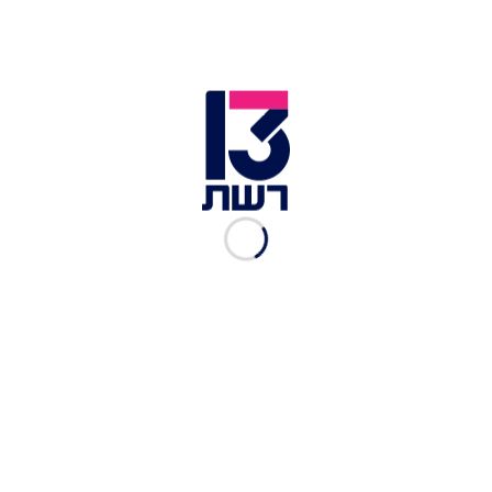
WaterRower - רהיט כושר
מקצועי בסטייל
מוגש מטעם WaterRower Israel
|
08.07.2021
לחשוב רזה – עהד זועבי הדרך
להתנהלות תזונתית
מוגש מטעם עהד זועבי
|
27.06.2021
הורדת שומן בטני ושמירה על
תוצאות לאורך זמן, בואו לגלות
איך לעשות זאת ובחינם
מוגש מטעם ליברטאס בעמ
|
31.05.2021
הרבה יותר מחדר כושר
מוגש מטעם LUNGE STUDIO סקיי ג'ים, זאוס, אגו מודיעין, פיזיקל
|
18.05.2021