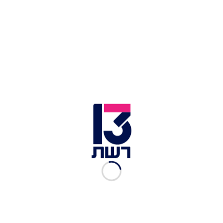
מסיבת פיג'מות: כל הטרנדים והמגמות של בגדי
השינה לאביב-קיץ 2023
אימוני אירובי עוצמתיים - קאנגו | צילום: shutterstock
יתרונות האימון: