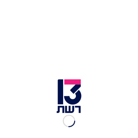
האנרגיה בסוליה, במטרה לשפר את התגובה עם
החומר החדש של הנעל. כמו כן, בזכות זה שהחלק
העליון של הנעל עשוי מחלק אחד (Primeknit Plus)
הוא גם קל יותר, מספק כניסת אוויר לרגל והוא כולל
סריגה מדויקת שתוכננה לתמיכה, תנועה משופרת
ורכות. הסוליה החיצונית מחוזקת גומי והיא מותאמת
לאחיזה בכל סוגי המשטחים.
ה-Ultraboost Light מגיעות ב-9 צבעים: שחור, לבן,
אדום וגם שילובים שונים אחרים עם מספר צבעים.
מחיר: 800 שקל