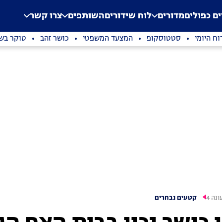
.
Application error: a clien
ים כפולים
מדורים
לוח שידורים
השותפים
צרו קשר
וח היומי
סטטוסקופ
המצעד המשפטי
כושר זהב
טוקר בשי
ונה 4
קטעים נבחרים